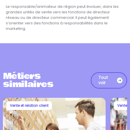
Le responsable/animateur de région peut évoluer, dans les
grandes unités de vente vers les fonctions de directeur
réseau ou de directeur commercial. Il peut également
s’orienter vers des fonctions à responsabilités dans le
marketing.
Métiers
Tout
similaires
voir
Vente et relation client
Vente e