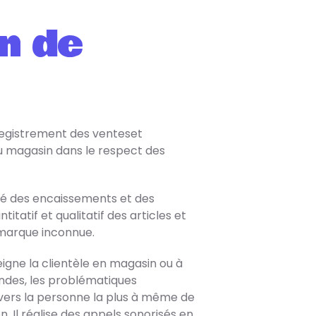
n de
nregistrement des venteset
u magasin dans le respect des
ilité des encaissements et des
itatif et qualitatif des articles et
démarque inconnue.
igne la clientèle en magasin ou à
ndes, les problématiques
is vers la personne la plus à même de
n. Il réalise des appels sonorisés en