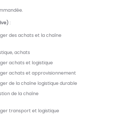
commandée.
tive)
:
ager des achats et la chaîne
stique, achats
ager achats et logistique
anager achats et approvisionnement
ager de la chaîne logistique durable
stion de la chaîne
ager transport et logistique