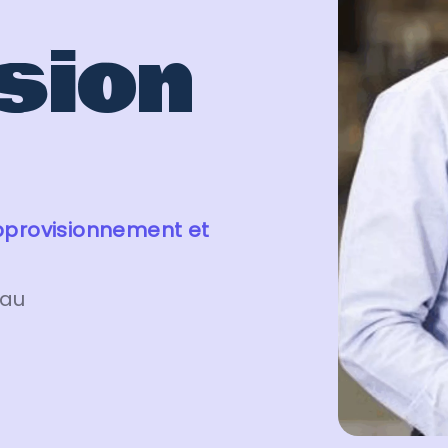
sion
pprovisionnement et
eau